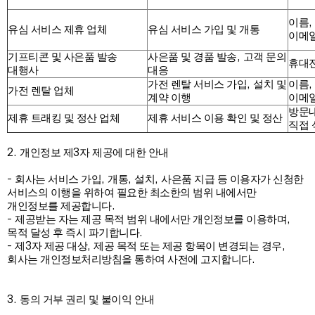
,
이름
유심 서비스 제휴 업체
유심 서비스 가입 및 개통
이메
,
기프티콘 및 사은품 발송
사은품 및 경품 발송
고객 문의
휴대
대행사
대응
,
,
가전 렌탈 서비스 가입
설치 및
이름
가전 렌탈 업체
계약 이행
이메
방문
제휴 트래킹 및 정산 업체
제휴 서비스 이용 확인 및 정산
직접 
2.
3
개인정보 제
자 제공에 대한 안내
-
,
,
,
회사는 서비스 가입
개통
설치
사은품 지급 등 이용자가 신청한
서비스의 이행을 위하여 필요한 최소한의 범위 내에서만
.
개인정보를 제공합니다
-
,
제공받는 자는 제공 목적 범위 내에서만 개인정보를 이용하며
.
목적 달성 후 즉시 파기합니다
-
3
,
,
제
자 제공 대상
제공 목적 또는 제공 항목이 변경되는 경우
.
회사는 개인정보처리방침을 통하여 사전에 고지합니다
3.
동의 거부 권리 및 불이익 안내