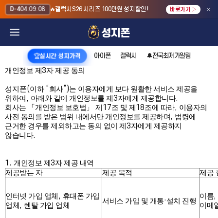
×
🔥갤럭시S26 시리즈 100만원 성지할인!
D-4
04:09:08
바로가기 ›
아이폰
갤럭시
🔔전국최저가알림
🏆실시간 성지가격
3
개인정보 제
자 제공 동의
(
“
”)
성지폰
이하
회사
는 이용자에게 보다 원활한 서비스 제공을
,
3
.
위하여
아래와 같이 개인정보를 제
자에게 제공합니다
17
18
,
회사는
「
개인정보 보호법
」
제
조 및 제
조에 따라
이용자의
,
사전 동의를 받은 범위 내에서만 개인정보를 제공하며
법령에
3
근거한 경우를 제외하고는 동의 없이 제
자에게 제공하지
.
않습니다
1.
3
개인정보 제
자 제공 내역
제공받는 자
제공 목적
제공 
,
,
인터넷 가입 업체
휴대폰 가입
이름
·
서비스 가입 및 개통
설치 진행
,
업체
렌탈 가입 업체
이메