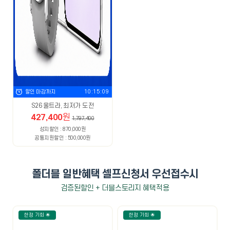
할인 마감까지
10:15:08
S26 울트라, 최저가 도전
427,400
원
1,797,400
성지할인 : 870,000원
공통지원할인 : 500,000원
폴더블 일반혜택 셀프신청서 우선접수시
검증된할인 + 더블스토리지 혜택적용
한정 기회 🌟
한정 기회 🌟