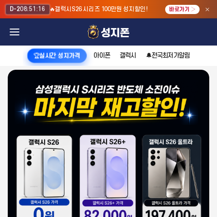
×
🔥갤럭시S26 시리즈 100만원 성지할인!
D-2
08:51:15
바로가기 ›
아이폰
갤럭시
🔔전국최저가알림
🏆실시간 성지가격