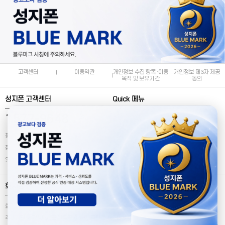
박*훈
[재고전쟁] 폴드8 와이드
2026. 8. 8. PM 2:51
송*규
[재고전쟁] 폴드8울트라
2026. 8. 8. PM 2:50
최*진
검증된 가격 - 17프로
2026. 8. 8. PM 2:49
고객센터
이용약관
개인정보 수집 항목·이용
개인정보 제3자 제공
목적 및 보유기간
동의
성지폰 고객센터
Quick 메뉴
1577-9648
로그인
마이페이지
평일 : 오전 9:30 ~ 오후 7:00
고객센터
점심 : 오후 12:00 ~ 오후 1:00
일 / 공휴일 휴무
회사정보
회사명
성지폰
대표
최천규
사업자번호
764-07-02154
주소
전북특별자치도 완주군 이서면 출판로 46-12 5층